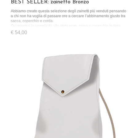
BEST SELLER: zainetto Bronzo
Abbiamo creato questa selezione degli zainetti più venduti pensando
a chi non ha voglia di passare ore a cercare l’abbinamento giusto tra
sacca, coperchio e corda.
Qui troverai la semplicità allo stato puro: zaino e coperchio in tinta
unita e una corda dal colore basic.
€
54,00
Uno zainetto pensato per chi ha le idee chiare, sin dal momento in cui
lo acquista