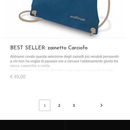
BEST SELLER: zainetto Carciofo
Abbiamo creato questa selezione degli zainetti più venduti pensando
a chi non ha voglia di passare ore a cercare l’abbinamento giusto tra
sacca, coperchio e corda.
Qui troverai la semplicità allo stato puro: zaino e coperchio in tinta
unita e una corda dal colore basic.
€
49,00
Uno zainetto pensato per chi ha le idee chiare, sin dal momento in cui
lo acquista
2
3
1