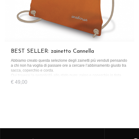
BEST SELLER: zainetto Cannella
Abbiamo creato questa selezione degli zainetti più venduti pensando
a chi non ha voglia di passare ore a cercare l’abbinamento giusto tra
sacca, coperchio e corda.
Qui troverai la semplicità allo stato puro: zaino e coperchio in tinta
unita e una corda dal colore basic.
€
49,00
Uno zainetto pensato per chi ha le idee chiare, sin dal momento in cui
lo acquista