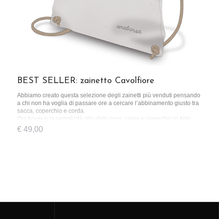
BEST SELLER: zainetto Cavolfiore
Abbiamo creato questa selezione degli zainetti più venduti pensando
a chi non ha voglia di passare ore a cercare l’abbinamento giusto tra
sacca, coperchio e corda.
Qui troverai la semplicità allo stato puro: zaino e coperchio in tinta
unita e una corda dal colore basic.
€
49,00
Uno zainetto pensato per chi ha le idee chiare, sin dal momento in cui
lo acquista