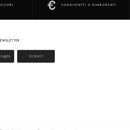
SICURI
SODDISFATTI O RIMBORSATI
 NEWSLETTER
ISCRIVITI