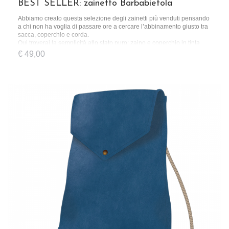
BEST SELLER: zainetto Barbabietola
Abbiamo creato questa selezione degli zainetti più venduti pensando
a chi non ha voglia di passare ore a cercare l’abbinamento giusto tra
sacca, coperchio e corda.
Qui troverai la semplicità allo stato puro: zaino e coperchio in tinta
unita e una corda dal colore basic.
€
49,00
Uno zainetto pensato per chi ha le idee chiare, sin dal momento in cui
lo acquista