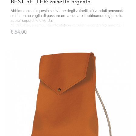
BEST SELLER: zainetto argento
Abbiamo creato questa selezione degli zainetti più venduti pensando
a chi non ha voglia di passare ore a cercare l’abbinamento giusto tra
sacca, coperchio e corda.
Qui troverai la semplicità allo stato puro: zaino e coperchio argentati
e una corda dal colore standard.
€
54,00
Uno zainetto pensato per chi ha le idee chiare, sin dal momento in cui
lo acquista