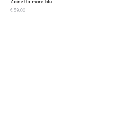
Zainetto mare blu
€
59,00