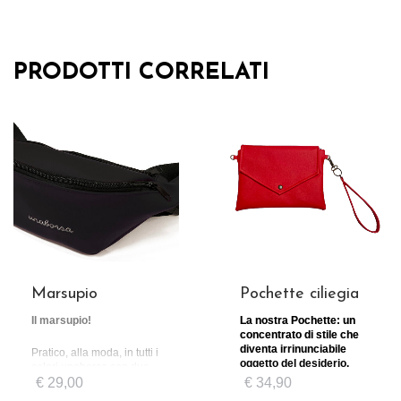
PRODOTTI CORRELATI
Marsupio
Pochette ciliegia
Il marsupio!
La nostra Pochette: un
concentrato di stile che
diventa irrinunciabile
Pratico, alla moda, in tutti i
oggetto del desiderio.
colori unaborsa con due
comode tasche!
€
29,00
€
34,90
Linee semplici e iconiche,