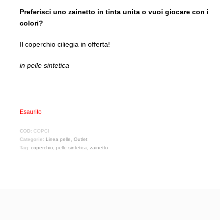
Preferisci uno zainetto in tinta unita o vuoi giocare con i
colori?
Il coperchio ciliegia in offerta!
in pelle sintetica
Esaurito
COD:
COPCI
Categorie:
Linea pelle
,
Outlet
Tag:
coperchio
,
pelle sintetica
,
zainetto