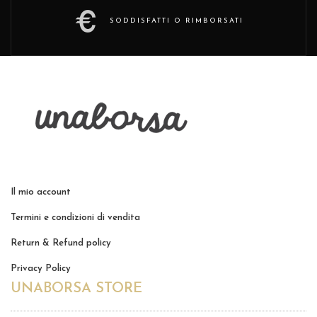
del
coperchio
SODDISFATTI O RIMBORSATI
del nostro
zainetto
(puoi scambiarli!).
-Dimensioni pochette 23 x
18 cm-
Il mio account
Termini e condizioni di vendita
Return & Refund policy
Privacy Policy
UNABORSA STORE